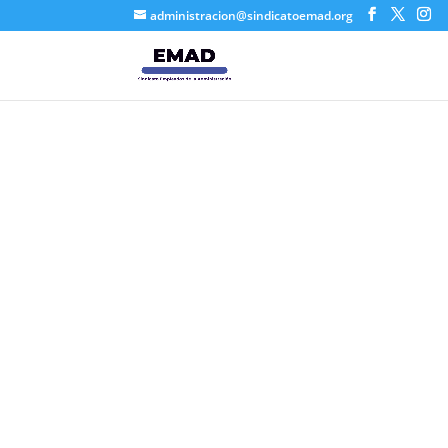
administracion@sindicatoemad.org